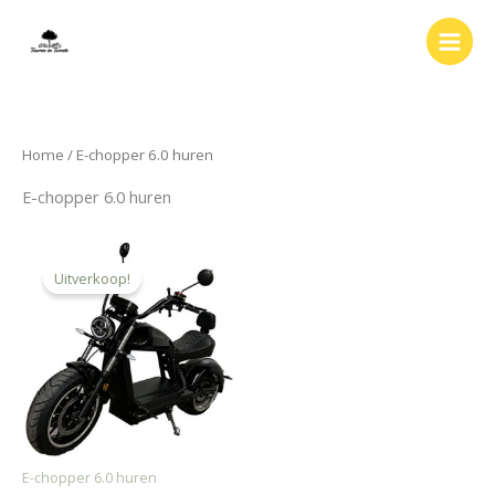
Ga
naar
de
inhoud
Home
/ E-chopper 6.0 huren
E-chopper 6.0 huren
Oorspronkelijke
Huidige
prijs
prijs
Uitverkoop!
was:
is:
€ 25,00.
€ 20,00.
E-chopper 6.0 huren