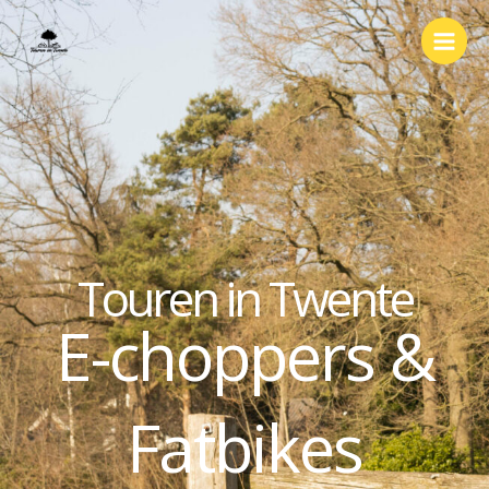
Ga
naar
de
inhoud
Touren in Twente
E-choppers &
Fatbikes