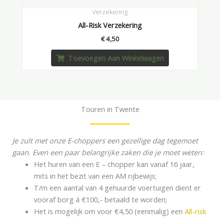
Verzekering
All-Risk Verzekering
€
4,50
Toevoegen Aan Winkelwagen
Touren in Twente
Je zult met onze E-choppers een gezellige dag tegemoet
gaan. Even een paar belangrijke zaken die je moet weten:
Het huren van een E – chopper kan vanaf 16 jaar,
mits in het bezit van een AM rijbewijs;
T/m een aantal van 4 gehuurde voertuigen dient er
vooraf borg á €100,- betaald te worden;
Het is mogelijk om voor €4,50 (eenmalig) een
All-risk