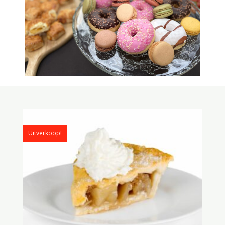
Oorspronkelijke
Huidige
prijs
prijs
was:
is:
Uitverkoop!
€ 7,00.
€ 4,95.